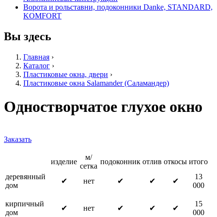
Ворота и рольставни, подоконники Danke, STANDARD,
KOMFORT
Вы здесь
Главная
›
Каталог
›
Пластиковые окна, двери
›
Пластиковые окна Salamander (Саламандер)
Одностворчатое глухое окно
Заказать
м/
изделие
подоконник
отлив
откосы
итого
сетка
деревянный
13
✔
нет
✔
✔
✔
дом
000
кирпичный
15
✔
нет
✔
✔
✔
дом
000